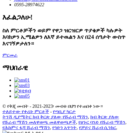
0595-28974622
እፈልጋለሁ!
ስለ ምርቶቻችን ወይም የዋጋ ዝርዝርዎ ጥያቄዎች ካሉዎት
እባክዎን ኢሜልዎን ለእኛ ይተዉልን እና በ24 ሰዓታት ውስጥ
እናገኝዎታለን።
ምርመራ
ማህበራዊ
© የቅጂ መብት - 2021-2023፡ መብቱ በህግ የተጠበቀ ነው።
ተለይተው የቀረቡ ምርቶች
-
የጣቢያ ካርታ
ትንሽ ዲያሜትር ክብ ቅርጽ ያለው የሹራብ ማሽን
,
ክብ ቅርጽ ያለው
የሹራብ ማሽን መለዋወጫ መለዋወጫዎች
,
የፀጉር ባንድ የሹራብ ማሽን
,
የሕክምና ፋሻ ሹራብ ማሽን
,
የጎድን አጥንት
,
የቻይና ሹራብ ሲንከር
,