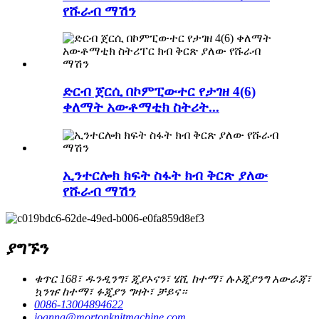
የሹራብ ማሽን
ድርብ ጀርሲ በኮምፒውተር የታገዘ 4(6)
ቀለማት አውቶማቲክ ስትሪት...
ኢንተርሎክ ክፍት ስፋት ክብ ቅርጽ ያለው
የሹራብ ማሽን
ያግኙን
ቁጥር 168፣ ዱንዲንግ፣ ጂያኦናን፣ ሄሺ ከተማ፣ ሉኦጂያንግ አውራጃ፣
ኳንዡ ከተማ፣ ፉጂያን ግዛት፣ ቻይና።
0086-13004894622
joanna@mortonknitmachine.com