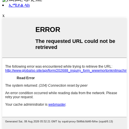
ኢሜይል ላክ
x