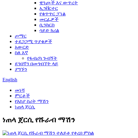
ዊንጮች እና ውጥረት
ኢንቨርተር
የቁጥጥር ፓነል
መርፌዎች
ሲንከርስ
ሳይድ ክሪል
ጦማር
ተደጋጋሚ ጥያቄዎች
አውርድ
ስለ እኛ
የፋብሪካ ጉብኝት
ደንበኛን በመጎብኘት ላይ
ያግኙን
English
መነሻ
ምርቶች
የእስያ ስሪት ማሽን
ነጠላ ጀርሲ
ነጠላ ጀርሲ የሹራብ ማሽን