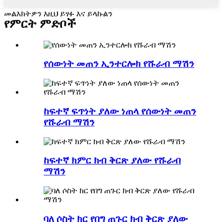
መልእክትዎን እዚህ ይፃፉ እና ይላኩልን
የምርት ምድቦች
የሰውነት መጠን ኢንተርሎክ የሹራብ ማሽን
ከፍተኛ ፍጥነት ያለው ነጠላ የሰውነት መጠን
የሹራብ ማሽን
ከፍተኛ ክምር ክብ ቅርጽ ያለው የሹራብ
ማሽን
ባለ ሶስት ክር የበግ ጠጉር ክብ ቅርጽ ያለው