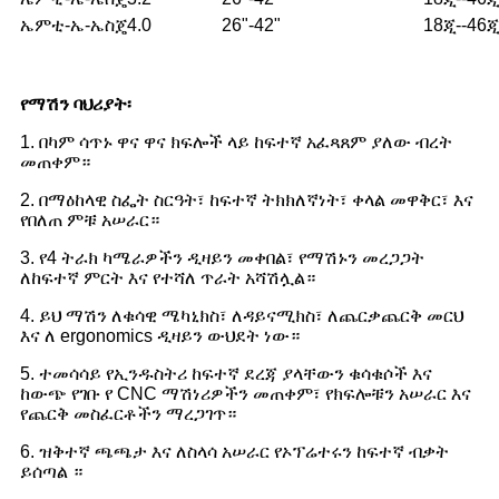
ኤምቲ-ኤ-ኤስጄ4.0
26"-42"
18ጂ--46ጂ
የማሽን ባህሪያት፡
1. በካም ሳጥኑ ዋና ዋና ክፍሎች ላይ ከፍተኛ አፈጻጸም ያለው ብረት
መጠቀም።
2. በማዕከላዊ ስፌት ስርዓት፣ ከፍተኛ ትክክለኛነት፣ ቀላል መዋቅር፣ እና
የበለጠ ምቹ አሠራር።
3. የ4 ትራክ ካሜራዎችን ዲዛይን መቀበል፣ የማሽኑን መረጋጋት
ለከፍተኛ ምርት እና የተሻለ ጥራት አሻሽሏል።
4. ይህ ማሽን ለቁሳዊ ሜካኒክስ፣ ለዳይናሚክስ፣ ለጨርቃጨርቅ መርህ
እና ለ ergonomics ዲዛይን ውህደት ነው።
5. ተመሳሳይ የኢንዱስትሪ ከፍተኛ ደረጃ ያላቸውን ቁሳቁሶች እና
ከውጭ የገቡ የ CNC ማሽነሪዎችን መጠቀም፣ የክፍሎቹን አሠራር እና
የጨርቅ መስፈርቶችን ማረጋገጥ።
6. ዝቅተኛ ጫጫታ እና ለስላሳ አሠራር የኦፕሬተሩን ከፍተኛ ብቃት
ይሰጣል ።