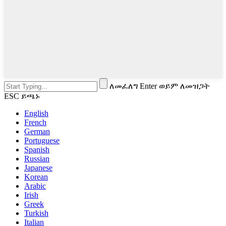
ለመፈለግ Enter ወይም ለመዝጋት
ESC ይጫኑ
English
French
German
Portuguese
Spanish
Russian
Japanese
Korean
Arabic
Irish
Greek
Turkish
Italian