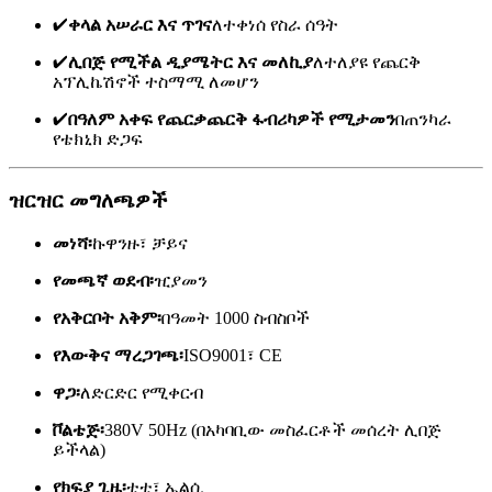
✔
ቀላል አሠራር እና ጥገና
ለተቀነሰ የስራ ሰዓት
✔
ሊበጅ የሚችል ዲያሜትር እና መለኪያ
ለተለያዩ የጨርቅ
አፕሊኬሽኖች ተስማሚ ለመሆን
✔
በዓለም አቀፍ የጨርቃጨርቅ ፋብሪካዎች የሚታመን
በጠንካራ
የቴክኒክ ድጋፍ
ዝርዝር መግለጫዎች
መነሻ፡
ኩዋንዙ፣ ቻይና
የመጫኛ ወደብ፡
ዢያመን
የአቅርቦት አቅም፡
በዓመት 1000 ስብስቦች
የእውቅና ማረጋገጫ፡
ISO9001፣ CE
ዋጋ፡
ለድርድር የሚቀርብ
ቮልቴጅ፡
380V 50Hz (በአካባቢው መስፈርቶች መሰረት ሊበጅ
ይችላል)
የክፍያ ጊዜ፡
ቲቲ፣ ኤልሲ