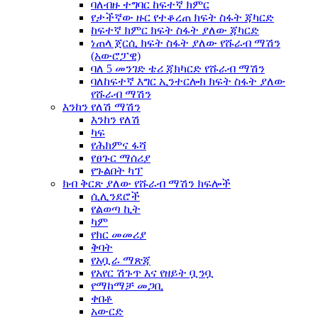
ባለብዙ ተግባር ከፍተኛ ክምር
የታችኛው ዙር የተቆረጠ ክፍት ስፋት ጃካርድ
ከፍተኛ ክምር ክፍት ስፋት ያለው ጃካርድ
ነጠላ ጀርሲ ክፍት ስፋት ያለው የሹራብ ማሽን
(አውሮፓዊ)
ባለ 5 መንገድ ቴሪ ጃክካርድ የሹራብ ማሽን
ባለከፍተኛ እግር ኢንተርሎክ ክፍት ስፋት ያለው
የሹራብ ማሽን
እንከን የለሽ ማሽን
እንከን የለሽ
ካፍ
የሕክምና ፋሻ
የፀጉር ማሰሪያ
የጉልበት ካፕ
ክብ ቅርጽ ያለው የሹራብ ማሽን ክፍሎች
ሲሊንደሮች
የልወጣ ኪት
ካም
የክር መመሪያ
ቅባት
የአቧራ ማጽጃ
የአየር ሽጉጥ እና የዘይት ቧንቧ
የማከማቻ መጋቢ
ቀበቶ
አውርድ