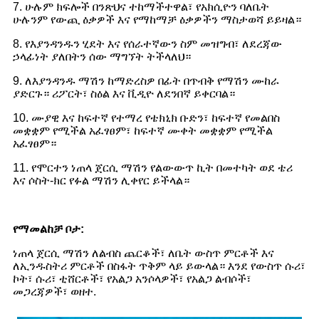
7. ሁሉም ክፍሎች በንጽህና ተከማችተዋል፣ የአክሲዮን ባለቤት
ሁሉንም የውጪ ዕቃዎች እና የማከማቻ ዕቃዎችን ማስታወሻ ይይዛል።
8. የእያንዳንዱን ሂደት እና የሰራተኛውን ስም መዝግብ፣ ለደረጃው
ኃላፊነት ያለበትን ሰው ማግኘት ትችላለህ።
9. ለእያንዳንዱ ማሽን ከማድረስዎ በፊት በጥብቅ የማሽን ሙከራ
ያድርጉ። ሪፖርት፣ ስዕል እና ቪዲዮ ለደንበኛ ይቀርባል።
10. ሙያዊ እና ከፍተኛ የተማረ የቴክኒክ ቡድን፣ ከፍተኛ የመልበስ
መቋቋም የሚችል አፈፃፀም፣ ከፍተኛ ሙቀት መቋቋም የሚችል
አፈፃፀም።
11. የሞርተን ነጠላ ጀርሲ ማሽን የልውውጥ ኪት በመተካት ወደ ቴሪ
እና ሶስት-ክር የፉል ማሽን ሊቀየር ይችላል።
የማመልከቻ ቦታ
:
ነጠላ ጀርሲ ማሽን ለልብስ ጨርቆች፣ ለቤት ውስጥ ምርቶች እና
ለኢንዱስትሪ ምርቶች በስፋት ጥቅም ላይ ይውላል። እንደ የውስጥ ሱሪ፣
ኮት፣ ሱሪ፣ ቲሸርቶች፣ የአልጋ አንሶላዎች፣ የአልጋ ልብሶች፣
መጋረጃዎች፣ ወዘተ.