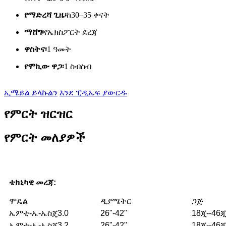
የማድረሻ ጊዜ፡
ከ30–35 ቀናት
ማሸግ፡
የኤክስፖርት ደረጃ
ዋስትና፡
1 ዓመት
የሞኪው ዋጋ፡
1 ስብስብ
ኢሜይል ይላኩልን
እንደ ፒዲኤፍ ያውርዱ
የምርት ዝርዝር
የምርት መለያዎች
ቴክኒካዊ መረጃ
:
ሞዴል
ዲያሜትር
ጋጅ
ኤምቲ-ኤ-ኤስጄ3.0
26"-42"
18ጂ--46ጂ
ኤምቲ-ኤ-ኤስጄ3.2
26"-42"
18ጂ--46ጂ