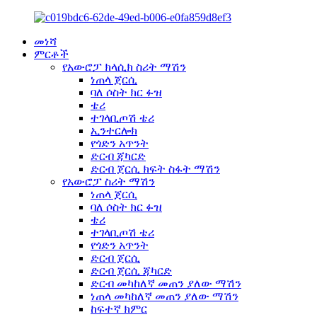
መነሻ
ምርቶች
የአውሮፓ ክላሲክ ስሪት ማሽን
ነጠላ ጀርሲ
ባለ ሶስት ክር ፉዝ
ቴሪ
ተገላቢጦሽ ቴሪ
ኢንተርሎክ
የጎድን አጥንት
ድርብ ጃካርድ
ድርብ ጀርሲ ክፍት ስፋት ማሽን
የአውሮፓ ስሪት ማሽን
ነጠላ ጀርሲ
ባለ ሶስት ክር ፉዝ
ቴሪ
ተገላቢጦሽ ቴሪ
የጎድን አጥንት
ድርብ ጀርሲ
ድርብ ጀርሲ ጃካርድ
ድርብ መካከለኛ መጠን ያለው ማሽን
ነጠላ መካከለኛ መጠን ያለው ማሽን
ከፍተኛ ክምር