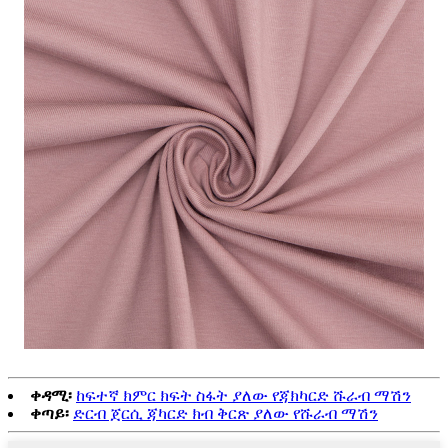
ቀዳሚ፡
ከፍተኛ ክምር ክፍት ስፋት ያለው የጃክካርድ ሹራብ ማሽን
ቀጣይ፡
ድርብ ጀርሲ ጃካርድ ክብ ቅርጽ ያለው የሹራብ ማሽን