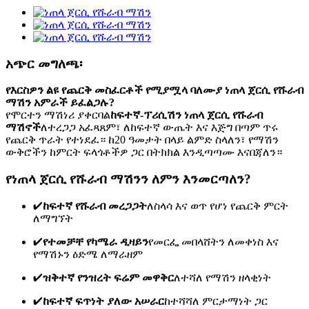
አጭር መግለጫ፡
የእርስዎን ልዩ የጨርቅ መስፈርቶች የሚያሟላ ባለሙያ ነጠላ ጀርሲ የሹራብ
ማሽን አምራች ይፈልጋሉ?
የሞርተን ማሽነሪ ያቀርባል
ከፍተኛ-ፕሪሲሽን ነጠላ ጀርሲ የሹራብ
ማሽኖች
ለተረጋጋ አፈጻጸም፣ ለከፍተኛ ውጤት እና እጅግ በጣም ጥሩ
የጨርቅ ጥራት የተነደፈ። ከ20 ዓመታት በላይ ልምድ ስላለን፣ የማሽን
ውቅሮችን ከምርት ፍላጎቶችዎ ጋር በትክክል እንዲጣጣሙ እናበጃለን።
የነጠላ ጀርሲ የሹራብ ማሽንን ለምን እንመርጣለን?
✔
ከፍተኛ የሹራብ መረጋጋት
ለስላሳ እና ወጥ የሆነ የጨርቅ ምርት
ለማግኘት
✔
የተመቻቸ የካሜራ ዲዛይን
የመርፌ መበላሸትን ለመቀነስ እና
የማሽኑን ዕድሜ ለማራዘም
✔
ዝቅተኛ የንዝረት ፍሬም መዋቅር
ለተሻለ የማሽን ዘላቂነት
✔
ከፍተኛ ፍጥነት ያለው አሠራር
ከተሻሻለ ምርታማነት ጋር