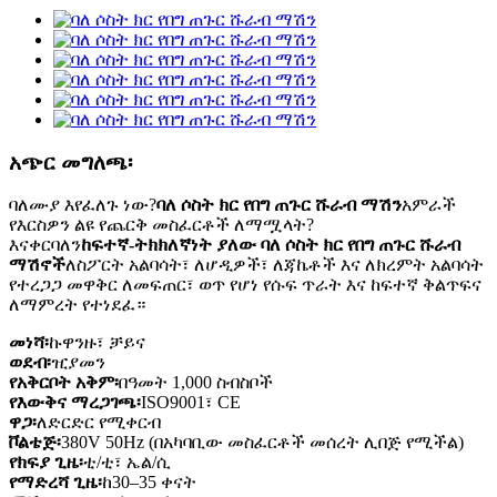
አጭር መግለጫ፡
ባለሙያ እየፈለጉ ነው?
ባለ ሶስት ክር የበግ ጠጉር ሹራብ ማሽን
አምራች
የእርስዎን ልዩ የጨርቅ መስፈርቶች ለማሟላት?
እናቀርባለን
ከፍተኛ-ትክክለኛነት ያለው ባለ ሶስት ክር የበግ ጠጉር ሹራብ
ማሽኖች
ለስፖርት አልባሳት፣ ለሆዲዎች፣ ለጃኬቶች እና ለክረምት አልባሳት
የተረጋጋ መዋቅር ለመፍጠር፣ ወጥ የሆነ የሱፍ ጥራት እና ከፍተኛ ቅልጥፍና
ለማምረት የተነደፈ።
መነሻ፡
ኩዋንዙ፣ ቻይና
ወደብ፡
ዢያመን
የአቅርቦት አቅም፡
በዓመት 1,000 ስብስቦች
የእውቅና ማረጋገጫ፡
ISO9001፣ CE
ዋጋ፡
ለድርድር የሚቀርብ
ቮልቴጅ፡
380V 50Hz (በአካባቢው መስፈርቶች መሰረት ሊበጅ የሚችል)
የክፍያ ጊዜ፡
ቲ/ቲ፣ ኤል/ሲ
የማድረሻ ጊዜ፡
ከ30–35 ቀናት