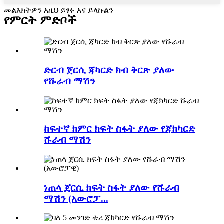
መልእክትዎን እዚህ ይፃፉ እና ይላኩልን
የምርት ምድቦች
ድርብ ጀርሲ ጃካርድ ክብ ቅርጽ ያለው
የሹራብ ማሽን
ከፍተኛ ክምር ክፍት ስፋት ያለው የጃክካርድ
ሹራብ ማሽን
ነጠላ ጀርሲ ክፍት ስፋት ያለው የሹራብ
ማሽን (አውሮፓ...