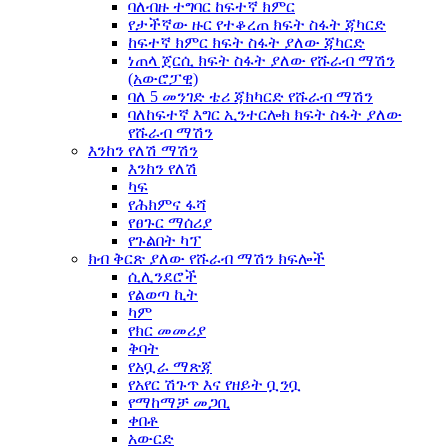
ባለብዙ ተግባር ከፍተኛ ክምር
የታችኛው ዙር የተቆረጠ ክፍት ስፋት ጃካርድ
ከፍተኛ ክምር ክፍት ስፋት ያለው ጃካርድ
ነጠላ ጀርሲ ክፍት ስፋት ያለው የሹራብ ማሽን
(አውሮፓዊ)
ባለ 5 መንገድ ቴሪ ጃክካርድ የሹራብ ማሽን
ባለከፍተኛ እግር ኢንተርሎክ ክፍት ስፋት ያለው
የሹራብ ማሽን
እንከን የለሽ ማሽን
እንከን የለሽ
ካፍ
የሕክምና ፋሻ
የፀጉር ማሰሪያ
የጉልበት ካፕ
ክብ ቅርጽ ያለው የሹራብ ማሽን ክፍሎች
ሲሊንደሮች
የልወጣ ኪት
ካም
የክር መመሪያ
ቅባት
የአቧራ ማጽጃ
የአየር ሽጉጥ እና የዘይት ቧንቧ
የማከማቻ መጋቢ
ቀበቶ
አውርድ