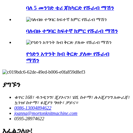
ባለ 5 መንገድ ቴሪ ጃክካርድ የሹራብ ማሽን
ባለብዙ ተግባር ከፍተኛ ክምር የሹራብ ማሽን
የጎድን አጥንት ክብ ቅርጽ ያለው የሹራብ
ማሽን
ያግኙን
ቁጥር 168፣ ዱንዲንግ፣ ጂያኦናን፣ ሄሺ ከተማ፣ ሉኦጂያንግ አውራጃ፣
ኳንዡ ከተማ፣ ፉጂያን ግዛት፣ ቻይና።
0086-13004894622
joanna@mortonknitmachine.com
0595-28974622
እፈልጋለሁ!