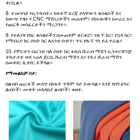
ቀርቧል።
8. ተመሳሳይ የኢንዱስትሪ ከፍተኛ ደረጃ ያላቸውን ቁሳቁሶች እና
ከውጭ የገቡ የ CNC ማሽነሪዎችን መጠቀም፣ የክፍሎቹን አሠራር እና
የጨርቅ መስፈርቶችን ማረጋገጥ።
9. የተለያዩ የክር ቁሳቁሶችን በመጠቀም ቆርቆሮ፣ የሉፕ ክር፣ የኋላ ክር፣
የማብሪያ ክር ሶስት ክር ለአንድ ቡድን፣ ጥሩ የሉፕ ጎን ይፈጥራል።
10. የሞርተን ብራንድ ባለ ሶስት ክር ፉሌስ ሹራብ ማሽን ኢንተርቼንጅ
ተከታታይ ወደ ነጠላ ጀርሲ ሹራብ ማሽን እና የቴሪ ሹራብ ማሽን
በመቀየር ሊቀየር ይችላል።
የማመልከቻ ቦታ
:
በልብስ ጨርቆች ውስጥ በስፋት ጥቅም ላይ ይውላል። እንደ የበግ ፀጉር
ልብሶች፣ ሙቀት መከላከያ ልብሶች፣ ወዘተ.