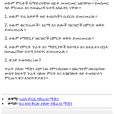
ሁሉም ምርቶች ከማድረሳቸው በፊት መመርመር አለባቸው። የመስመር
ላይ ምርመራ እና የመጨረሻ ፍተሻ አስፈላጊ ናቸው።
1. ሁሉም ጥሬ እቃዎች ወደ ፋብሪካችን ሲደርሱ ይመረመራሉ።
2. ሁሉም ቁርጥራጮች፣ አርማ እና ሌሎች ዝርዝሮች በምርት ወቅት
ይመረመራሉ።
3. ሁሉም የማሸጊያ ዝርዝሮች በምርት ወቅት ይመረመራሉ።
4. ሁሉም የምርት ጥራት እና ማሸጊያዎች ከተጫኑ እና ከተፈተኑ በኋላ
በመጨረሻው ፍተሻ እንደገና ይመረመራሉ።
2. ዋጋዎ ተወዳዳሪ ነው?
ጥራት ያለው ማሽን ብቻ ነው የምናቀርበው። በእርግጥም በፋብሪካው
ውስጥ ከፍተኛ ጥራት ባለው ምርት እና አገልግሎት ላይ ተመስርተን
ምርጡን ዋጋ እንሰጥዎታለን።
ቀዳሚ፡
ነጠላ ጀርሲ የሹራብ ማሽን
ቀጣይ፡
ቴሪ ክብ ቅርጽ ያለው የሹራብ ማሽን