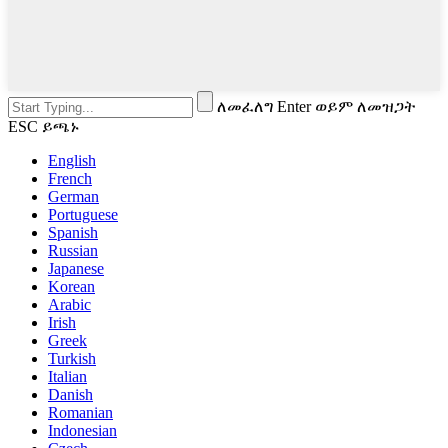
ለመፈለግ Enter ወይም ለመዝጋት
ESC ይጫኑ
English
French
German
Portuguese
Spanish
Russian
Japanese
Korean
Arabic
Irish
Greek
Turkish
Italian
Danish
Romanian
Indonesian