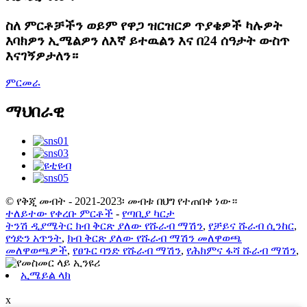
ስለ ምርቶቻችን ወይም የዋጋ ዝርዝርዎ ጥያቄዎች ካሉዎት
እባክዎን ኢሜልዎን ለእኛ ይተዉልን እና በ24 ሰዓታት ውስጥ
እናገኝዎታለን።
ምርመራ
ማህበራዊ
© የቅጂ መብት - 2021-2023፡ መብቱ በህግ የተጠበቀ ነው።
ተለይተው የቀረቡ ምርቶች
-
የጣቢያ ካርታ
ትንሽ ዲያሜትር ክብ ቅርጽ ያለው የሹራብ ማሽን
,
የቻይና ሹራብ ሲንከር
,
የጎድን አጥንት
,
ክብ ቅርጽ ያለው የሹራብ ማሽን መለዋወጫ
መለዋወጫዎች
,
የፀጉር ባንድ የሹራብ ማሽን
,
የሕክምና ፋሻ ሹራብ ማሽን
,
ኢሜይል ላክ
x