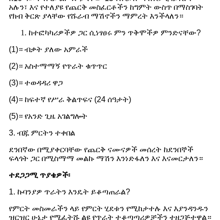
አሉን፣ እና የተለያዩ የጨርቅ መስፈርቶችን ከግምት ውስጥ በማስገባት
የክብ ቅርጽ ያላቸው የሹራብ ማሽኖችን ማምረት እንችላለን።
ከተፎካካሪዎችዎ ጋር ሲነፃፀሩ ምን ጥቅሞችዎ ምንድናቸው?
(1)። ብቃት ያለው አምራች
(2)። አስተማማኝ የጥራት ቁጥጥር
(3)። ተወዳዳሪ ዋጋ
(4)። ከፍተኛ የሥራ ቅልጥፍና (24 ሰዓታት)
(5)። የአንድ ጊዜ አገልግሎት
3. ብጁ ምርትን ተቀበል
ደንበኛው በሚያቀርባቸው የጨርቅ ናሙናዎች መሰረት ከደንበኞች
ፍላጎት ጋር በሚስማማ መልኩ ማሽን እንነድፋለን እና እናመርታለን።
ተደጋጋሚ ጥያቄዎች፡
1. ኩባንያዎ ጥራትን እንዴት ይቆጣጠራል?
የምርት መስመራችን ላይ የምርት ሂደቱን የሚከታተሉ እና እያንዳንዱን
ዝርዝር ሁኔታ የሚፈትሹ ልዩ የጥራት ተቆጣጣሪዎቻችን ተዘጋጅተዋል።