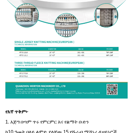
የእኛ ጥቅም፦
1. እጅግ በጣም ጥሩ የምርምር እና የልማት ቡድን
ከ10 ዓመት በላይ ልምድ ያላቸው 15 የሹራብ ማሽነሪ ዲዛይነሮች