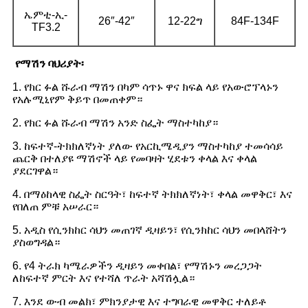
ኤምቲ-ኢ-
26″-42″
12-22ግ
84F-134F
TF3.2
የማሽን ባህሪያት፡
1. የክር ፉል ሹራብ ማሽን በካም ሳጥኑ ዋና ክፍል ላይ የአውሮፕላኑን
የአሉሚኒየም ቅይጥ በመጠቀም።
2. የክር ፉል ሹራብ ማሽን አንድ ስፌት ማስተካከያ።
3. ከፍተኛ-ትክክለኛነት ያለው የአርኪሜዲያን ማስተካከያ ተመሳሳይ
ጨርቅ በተለያዩ ማሽኖች ላይ የመባዛት ሂደቱን ቀላል እና ቀላል
ያደርገዋል።
4. በማዕከላዊ ስፌት ስርዓት፣ ከፍተኛ ትክክለኛነት፣ ቀላል መዋቅር፣ እና
የበለጠ ምቹ አሠራር።
5. አዲስ የሲንክከር ሳህን መጠገኛ ዲዛይን፣ የሲንክከር ሳህን መበላሸትን
ያስወግዳል።
6. የ4 ትራክ ካሜራዎችን ዲዛይን መቀበል፣ የማሽኑን መረጋጋት
ለከፍተኛ ምርት እና የተሻለ ጥራት አሻሽሏል።
7. እንደ ውብ መልክ፣ ምክንያታዊ እና ተግባራዊ መዋቅር ተለይቶ