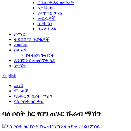
ዊንጮች እና ውጥረት
ኢንቨርተር
የቁጥጥር ፓነል
መርፌዎች
ሲንከርስ
ሳይድ ክሪል
ጦማር
ተደጋጋሚ ጥያቄዎች
አውርድ
ስለ እኛ
የፋብሪካ ጉብኝት
ደንበኛን በመጎብኘት ላይ
ያግኙን
English
መነሻ
ምርቶች
የአውሮፓ ስሪት ማሽን
ባለ ሶስት ክር ፉዝ
ባለ ሶስት ክር የበግ ጠጉር ሹራብ ማሽን