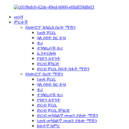
መነሻ
ምርቶች
የአውሮፓ ክላሲክ ስሪት ማሽን
ነጠላ ጀርሲ
ባለ ሶስት ክር ፉዝ
ቴሪ
ተገላቢጦሽ ቴሪ
ኢንተርሎክ
የጎድን አጥንት
ድርብ ጃካርድ
ድርብ ጀርሲ ክፍት ስፋት ማሽን
የአውሮፓ ስሪት ማሽን
ነጠላ ጀርሲ
ባለ ሶስት ክር ፉዝ
ቴሪ
ተገላቢጦሽ ቴሪ
የጎድን አጥንት
ድርብ ጀርሲ
ድርብ ጀርሲ ጃካርድ
ድርብ መካከለኛ መጠን ያለው ማሽን
ነጠላ መካከለኛ መጠን ያለው ማሽን
ከፍተኛ ክምር