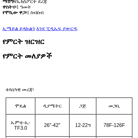
ማሸግ፡
የኤክስፖርት ደረጃ
ዋስትና፡
1 ዓመት
የሞኪው ዋጋ፡
1 ስብስብ
ኢሜይል ይላኩልን
እንደ ፒዲኤፍ ያውርዱ
የምርት ዝርዝር
የምርት መለያዎች
ቴክኒካዊ መረጃ፡
ሞዴል
ዲያሜትር
ጋጅ
መጋቢ
ኤምቲ-ኢ-
26″-42″
12-22ግ
78F-126F
TF3.0