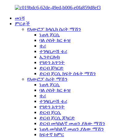
መነሻ
ምርቶች
የአውሮፓ ክላሲክ ስሪት ማሽን
ነጠላ ጀርሲ
ባለ ሶስት ክር ፉዝ
ቴሪ
ተገላቢጦሽ ቴሪ
ኢንተርሎክ
የጎድን አጥንት
ድርብ ጃካርድ
ድርብ ጀርሲ ክፍት ስፋት ማሽን
የአውሮፓ ስሪት ማሽን
ነጠላ ጀርሲ
ባለ ሶስት ክር ፉዝ
ቴሪ
ተገላቢጦሽ ቴሪ
የጎድን አጥንት
ድርብ ጀርሲ
ድርብ ጀርሲ ጃካርድ
ድርብ መካከለኛ መጠን ያለው ማሽን
ነጠላ መካከለኛ መጠን ያለው ማሽን
ከፍተኛ ክምር