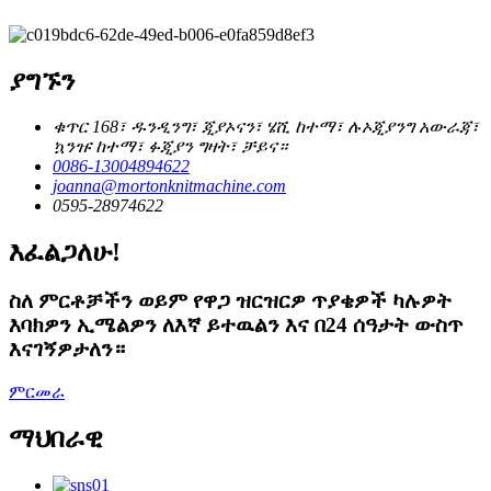
ያግኙን
ቁጥር 168፣ ዱንዲንግ፣ ጂያኦናን፣ ሄሺ ከተማ፣ ሉኦጂያንግ አውራጃ፣
ኳንዡ ከተማ፣ ፉጂያን ግዛት፣ ቻይና።
0086-13004894622
joanna@mortonknitmachine.com
0595-28974622
እፈልጋለሁ!
ስለ ምርቶቻችን ወይም የዋጋ ዝርዝርዎ ጥያቄዎች ካሉዎት
እባክዎን ኢሜልዎን ለእኛ ይተዉልን እና በ24 ሰዓታት ውስጥ
እናገኝዎታለን።
ምርመራ
ማህበራዊ