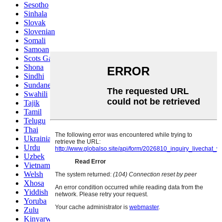
Sesotho
Sinhala
Slovak
Slovenian
Somali
Samoan
Scots Gaelic
Shona
Sindhi
Sundanese
Swahili
Tajik
Tamil
Telugu
Thai
Ukrainian
Urdu
Uzbek
Vietnamese
Welsh
Xhosa
Yiddish
Yoruba
Zulu
Kinyarwanda