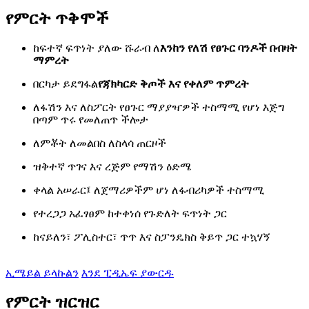
የምርት ጥቅሞች
ከፍተኛ ፍጥነት ያለው ሹራብ ለ
እንከን የለሽ የፀጉር ባንዶች በብዛት
ማምረት
በርካታ ይደግፋል
የጃክካርድ ቅጦች እና የቀለም ጥምረት
ለፋሽን እና ለስፖርት የፀጉር ማያያዣዎች ተስማሚ የሆነ እጅግ
በጣም ጥሩ የመለጠጥ ችሎታ
ለምቾት ለመልበስ ለስላሳ ጠርዞች
ዝቅተኛ ጥገና እና ረጅም የማሽን ዕድሜ
ቀላል አሠራር፤ ለጀማሪዎችም ሆነ ለፋብሪካዎች ተስማሚ
የተረጋጋ አፈፃፀም ከተቀነሰ የጉድለት ፍጥነት ጋር
ከናይለን፣ ፖሊስተር፣ ጥጥ እና ስፓንዴክስ ቅይጥ ጋር ተኳሃኝ
ኢሜይል ይላኩልን
እንደ ፒዲኤፍ ያውርዱ
የምርት ዝርዝር