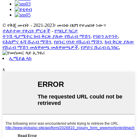
© የቅጂ መብት - 2021-2023፡ መብቱ በህግ የተጠበቀ ነው።
ተለይተው የቀረቡ ምርቶች
-
የጣቢያ ካርታ
ትንሽ ዲያሜትር ክብ ቅርጽ ያለው የሹራብ ማሽን
,
የጎድን አጥንት
,
የሕክምና ፋሻ ሹራብ ማሽን
,
የፀጉር ባንድ የሹራብ ማሽን
,
ክብ ቅርጽ ያለው
የሹራብ ማሽን መለዋወጫ መለዋወጫዎች
,
የቻይና ሹራብ ሲንከር
,
ኢሜይል ላክ
x