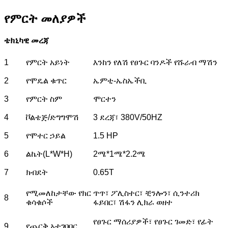
የምርት መለያዎች
ቴክኒካዊ መረጃ
1
የምርት አይነት
እንከን የለሽ የፀጉር ባንዶች የሹራብ ማሽን
2
የሞዴል ቁጥር
ኤምቲ-ኤስኤችቢ
3
የምርት ስም
ሞርተን
4
ቮልቴጅ/ድግግሞሽ
3 ደረጃ፣ 380V/50HZ
5
የሞተር ኃይል
1.5 HP
6
ልኬት(L*W*H)
2ሜ*1ሜ*2.2ሜ
7
ክብደት
0.65T
የሚመለከታቸው የክር
ጥጥ፣ ፖሊስተር፣ ቺንሎን፣ ሲንተሪክ
8
ቁሳቁሶች
ፋይበር፣ ሽፋን ሊክራ ወዘተ
የፀጉር ማሰሪያዎች፣ የፀጉር ገመድ፣ የፊት
9
የጨርቅ አተገባበር