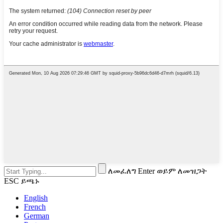
ለመፈለግ Enter ወይም ለመዝጋት
ESC ይጫኑ
English
French
German