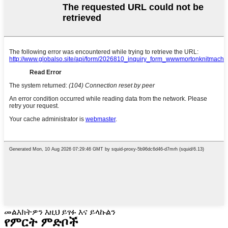
መልእክትዎን እዚህ ይፃፉ እና ይላኩልን
የምርት ምድቦች