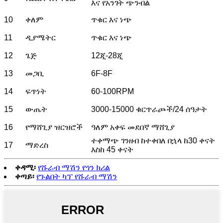
እና የአንገት ጭንብል
10
ቀለም
ጥቁር እና ነጭ
11
ዲያሜትር
ጥቁር እና ነጭ
12
ጌጅ
12ጂ-28ጂ
13
መጋቢ
6F-8F
14
ፍጥነት
60-100RPM
15
ውጤት
3000-15000 ቁርጥራጮች/24 ሰዓታት
16
የማሸጊያ ዝርዝሮች
ዓለም አቀፍ መደበኛ ማሸጊያ
ተቀማጭ ገንዘብ ከተቀበለ በኋላ ከ30 ቀናት
17
ማድረስ
እስከ 45 ቀናት
ቀዳሚ፡
የሹራብ ማሽን የጎን ክሪል
ቀጣይ፡
የጉልበት ካፕ የሹራብ ማሽን