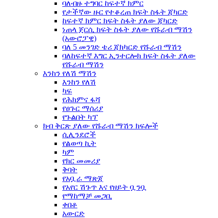
ባለብዙ ተግባር ከፍተኛ ክምር
የታችኛው ዙር የተቆረጠ ክፍት ስፋት ጃካርድ
ከፍተኛ ክምር ክፍት ስፋት ያለው ጃካርድ
ነጠላ ጀርሲ ክፍት ስፋት ያለው የሹራብ ማሽን
(አውሮፓዊ)
ባለ 5 መንገድ ቴሪ ጃክካርድ የሹራብ ማሽን
ባለከፍተኛ እግር ኢንተርሎክ ክፍት ስፋት ያለው
የሹራብ ማሽን
እንከን የለሽ ማሽን
እንከን የለሽ
ካፍ
የሕክምና ፋሻ
የፀጉር ማሰሪያ
የጉልበት ካፕ
ክብ ቅርጽ ያለው የሹራብ ማሽን ክፍሎች
ሲሊንደሮች
የልወጣ ኪት
ካም
የክር መመሪያ
ቅባት
የአቧራ ማጽጃ
የአየር ሽጉጥ እና የዘይት ቧንቧ
የማከማቻ መጋቢ
ቀበቶ
አውርድ