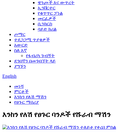
ዊንጮች እና ውጥረት
ኢንቨርተር
የቁጥጥር ፓነል
መርፌዎች
ሲንከርስ
ሳይድ ክሪል
ጦማር
ተደጋጋሚ ጥያቄዎች
አውርድ
ስለ እኛ
የፋብሪካ ጉብኝት
ደንበኛን በመጎብኘት ላይ
ያግኙን
English
መነሻ
ምርቶች
እንከን የለሽ ማሽን
የፀጉር ማሰሪያ
እንከን የለሽ የፀጉር ባንዶች የሹራብ ማሽን