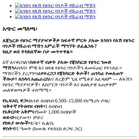
አጭር መግለጫ፡
ለጃኳርድ የፀጉር ማያያዣዎችዎ ከፍተኛ ምርት ያለው እንከን የለሽ የፀጉር
ባንዶች የሹራብ ማሽን አምራች ማግኘት ይፈልጋሉ?
ከዚያ ወደ ትክክለኛው ቦታ መጥተዋል።
እኛ እናቀርባለን
ከፍተኛ ብቃት ያለው የጃክካርድ የፀጉር ገመድ
ማሽን
ለስላሳ፣ ምቹ እና ዘላቂ የፀጉር ባንዶችን ለመፍጠር የተነደፈ።
ማሽናችን ያረጋግጣል
የተረጋጋ የጃክካርድ ቅጦች፣ ጠንካራ የመለጠጥ
ችሎታ፣ ለስላሳ አጨራረስ
እና ለረጅም ጊዜ የሚቆይ አፈጻጸም — ለፋሽን
የፀጉር ማያያዣዎች፣ ለስፖርት ባንዶች እና ለዕለታዊ አጠቃቀም
መለዋወጫዎች ተስማሚ።
የኤፍኦቢ ዋጋ፡
በአንድ ስብስብ 6,500–15,000 የአሜሪካ ዶላር
ዝቅተኛ የትዕዛዝ ብዛት፡
1 ስብስብ
የአቅርቦት አቅም፡
በዓመት 1,000 ስብስቦች
ወደብ፡
ዢያመን፣ ቻይና
የክፍያ ውሎች፡
ቲ/ቲ፣ ኤል/ሲ
ዋስትና፡
1 ዓመት (ከሙሉ የቴክኒክ ድጋፍ ጋር)