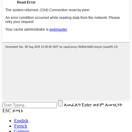
ለመፈለግ Enter ወይም ለመዝጋት
ESC ይጫኑ
English
French
German