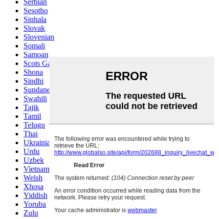
Serbian
Sesotho
Sinhala
Slovak
Slovenian
Somali
Samoan
Scots Gaelic
Shona
Sindhi
Sundanese
Swahili
Tajik
Tamil
Telugu
Thai
Ukrainian
Urdu
Uzbek
Vietnamese
Welsh
Xhosa
Yiddish
Yoruba
Zulu