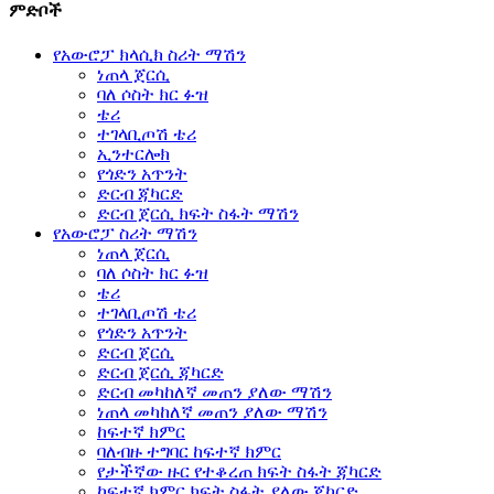
ምድቦች
የአውሮፓ ክላሲክ ስሪት ማሽን
ነጠላ ጀርሲ
ባለ ሶስት ክር ፉዝ
ቴሪ
ተገላቢጦሽ ቴሪ
ኢንተርሎክ
የጎድን አጥንት
ድርብ ጃካርድ
ድርብ ጀርሲ ክፍት ስፋት ማሽን
የአውሮፓ ስሪት ማሽን
ነጠላ ጀርሲ
ባለ ሶስት ክር ፉዝ
ቴሪ
ተገላቢጦሽ ቴሪ
የጎድን አጥንት
ድርብ ጀርሲ
ድርብ ጀርሲ ጃካርድ
ድርብ መካከለኛ መጠን ያለው ማሽን
ነጠላ መካከለኛ መጠን ያለው ማሽን
ከፍተኛ ክምር
ባለብዙ ተግባር ከፍተኛ ክምር
የታችኛው ዙር የተቆረጠ ክፍት ስፋት ጃካርድ
ከፍተኛ ክምር ክፍት ስፋት ያለው ጃካርድ