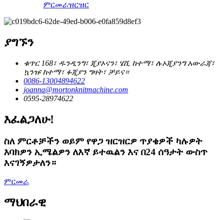
ምርመራ
ዝርዝር
ያግኙን
ቁጥር 168፣ ዱንዲንግ፣ ጂያኦናን፣ ሄሺ ከተማ፣ ሉኦጂያንግ አውራጃ፣
ኳንዡ ከተማ፣ ፉጂያን ግዛት፣ ቻይና።
0086-13004894622
joanna@mortonknitmachine.com
0595-28974622
እፈልጋለሁ!
ስለ ምርቶቻችን ወይም የዋጋ ዝርዝርዎ ጥያቄዎች ካሉዎት
እባክዎን ኢሜልዎን ለእኛ ይተዉልን እና በ24 ሰዓታት ውስጥ
እናገኝዎታለን።
ምርመራ
ማህበራዊ