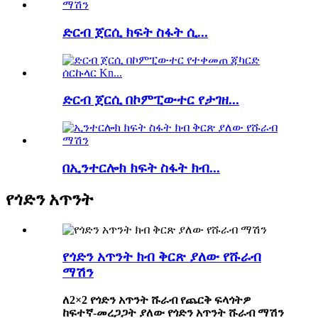
ድርብ ጀርሲ ክፍት ስፋት ሲ...
ድርብ ጀርሲ በኮምፒውተር የታገዘ...
በኢንተርሎክ ክፍት ስፋት ክብ...
የጎድን አጥንት
የጎድን አጥንት ክብ ቅርጽ ያለው የሹራብ
ማሽን
ለ2×2 የጎድን አጥንት ሹራብ የጨርቅ ፍላጎትዎ
ከፍተኛ-መረጋጋት ያለው የጎድን አጥንት ሹራብ ማሽን