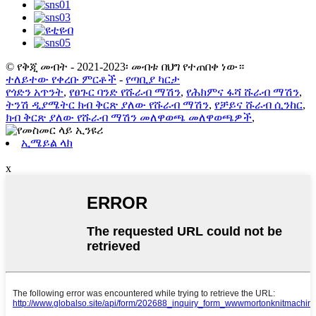
© የቅጂ መብት - 2021-2023፡ መብቱ በህግ የተጠበቀ ነው።
ተለይተው የቀረቡ ምርቶች
-
የጣቢያ ካርታ
የጎድን አጥንት
,
የፀጉር ባንድ የሹራብ ማሽን
,
የሕክምና ፋሻ ሹራብ ማሽን
,
ትንሽ ዲያሜትር ክብ ቅርጽ ያለው የሹራብ ማሽን
,
የቻይና ሹራብ ሲንከር
,
ክብ ቅርጽ ያለው የሹራብ ማሽን መለዋወጫ መለዋወጫዎች
,
ኢሜይል ላክ
x