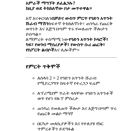
አምራች ማግኘት ይፈልጋሉ?
ከዚያ ወደ ትክክለኛው ቦታ መጥተዋል።
እኛ እናቀርባለን
በቻይና ውስጥ ምርጥ የጎድን አጥንት
ሹራብ ማሽን
ከፍተኛ ትክክለኛነት፣ ጠንካራ የጨርቅ
ወጥነት እና እጅግ በጣም ጥሩ የመለጠጥ ችሎታን
ይሰጣል።
ለማምረት ተስማሚ ነው
የጎድን አጥንት ኮላሮች፣
ካፍ፣ የወገብ ማሰሪያዎች፣ የውስጥ ሱሪ ጨርቅ፣
የስፖርት ልብሶች
እና ሌሎችም።
የምርት ጥቅሞች
ለስላሳ 2 × 2 የጎድን አጥንት ሹራብ
የሚያረጋግጥ ከፍተኛ የተረጋጋ ፍሬም
ለፕሪሚየም ጥራት ላላቸው የጎድን አጥንቶች
ወጥ የሆነ የሉፕ ምስረታ
ጠንካራ የመለጠጥ ችሎታ እና እጅግ በጣም ጥሩ
የጨርቅ መልሶ ማግኛ
በርካታ መለኪያዎችን እና የተለያዩ የክር
ጥምረቶችን ይደግፋል