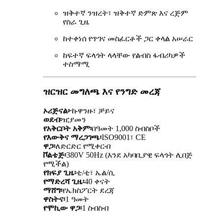
ዝቅተኛ ንዝረት፣ ዝቅተኛ ድምጽ እና ረጅም
የስራ ጊዜ
ከተቀነሰ የጥገና መስፈርቶች ጋር ቀላል አሠራር
ከፍተኛ ፍላጎት ላላቸው የልብስ ፋብሪካዎች
ተስማሚ
ዝርዝር መግለጫ እና የንግድ መረጃ
ኦሪጅናል፦
ኩዋንዙ፣ ቻይና
ወደብ፡
ዢያመን
የአቅርቦት አቅም፡
በዓመት 1,000 ስብስቦች
የእውቅና ማረጋገጫ፡
ISO9001፣ CE
ዋጋ፡
ለድርድር የሚቀርብ
ቮልቴጅ፡
380V 50Hz (እንደ አካባቢያዊ ፍላጎት ሊበጅ
የሚችል)
የክፍያ ጊዜ፡
ቲ/ቲ፣ ኤል/ሲ
የማድረሻ ጊዜ፡
40 ቀናት
ማሸግ፡
የኤክስፖርት ደረጃ
ዋስትና፡
1 ዓመት
የሞኪው ዋጋ፡
1 ስብስብ