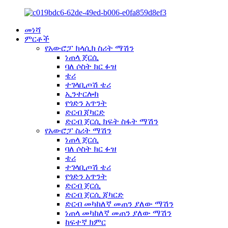
መነሻ
ምርቶች
የአውሮፓ ክላሲክ ስሪት ማሽን
ነጠላ ጀርሲ
ባለ ሶስት ክር ፉዝ
ቴሪ
ተገላቢጦሽ ቴሪ
ኢንተርሎክ
የጎድን አጥንት
ድርብ ጃካርድ
ድርብ ጀርሲ ክፍት ስፋት ማሽን
የአውሮፓ ስሪት ማሽን
ነጠላ ጀርሲ
ባለ ሶስት ክር ፉዝ
ቴሪ
ተገላቢጦሽ ቴሪ
የጎድን አጥንት
ድርብ ጀርሲ
ድርብ ጀርሲ ጃካርድ
ድርብ መካከለኛ መጠን ያለው ማሽን
ነጠላ መካከለኛ መጠን ያለው ማሽን
ከፍተኛ ክምር