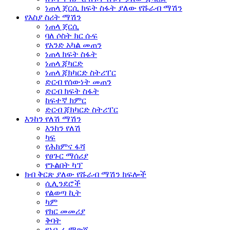
ነጠላ ጀርሲ ክፍት ስፋት ያለው የሹራብ ማሽን
የእስያ ስሪት ማሽን
ነጠላ ጀርሲ
ባለ ሶስት ክር ሱፍ
የአንድ አካል መጠን
ነጠላ ክፍት ስፋት
ነጠላ ጃካርድ
ነጠላ ጃክካርድ ስትሪፐር
ድርብ የሰውነት መጠን
ድርብ ክፍት ስፋት
ከፍተኛ ክምር
ድርብ ጃክካርድ ስትሪፐር
እንከን የለሽ ማሽን
እንከን የለሽ
ካፍ
የሕክምና ፋሻ
የፀጉር ማሰሪያ
የጉልበት ካፕ
ክብ ቅርጽ ያለው የሹራብ ማሽን ክፍሎች
ሲሊንደሮች
የልወጣ ኪት
ካም
የክር መመሪያ
ቅባት
የአቧራ ማጽጃ