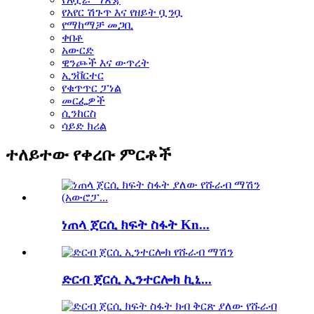
የአየር ሽጉጥ እና የዘይት ቧንቧ
የማከማቻ መጋቢ
ቀበቶ
አውርድ
ዊንጮች እና ውጥረት
ኢንቨርተር
የቁጥጥር ፓነል
መርፌዎች
ሲንከርስ
ሳይድ ክሪል
ተለይተው የቀረቡ ምርቶች
ነጠላ ጀርሲ ክፍት ስፋት Kn...
ድርብ ጀርሲ ኢንተርሎክ ኪኒ...