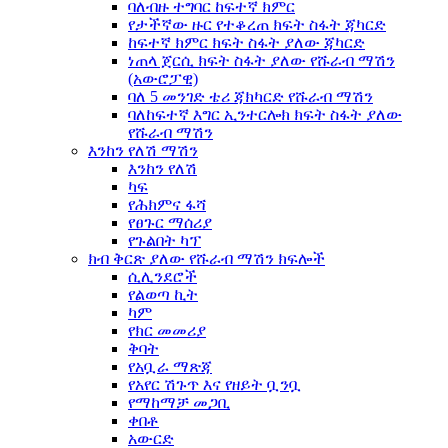
ባለብዙ ተግባር ከፍተኛ ክምር
የታችኛው ዙር የተቆረጠ ክፍት ስፋት ጃካርድ
ከፍተኛ ክምር ክፍት ስፋት ያለው ጃካርድ
ነጠላ ጀርሲ ክፍት ስፋት ያለው የሹራብ ማሽን
(አውሮፓዊ)
ባለ 5 መንገድ ቴሪ ጃክካርድ የሹራብ ማሽን
ባለከፍተኛ እግር ኢንተርሎክ ክፍት ስፋት ያለው
የሹራብ ማሽን
እንከን የለሽ ማሽን
እንከን የለሽ
ካፍ
የሕክምና ፋሻ
የፀጉር ማሰሪያ
የጉልበት ካፕ
ክብ ቅርጽ ያለው የሹራብ ማሽን ክፍሎች
ሲሊንደሮች
የልወጣ ኪት
ካም
የክር መመሪያ
ቅባት
የአቧራ ማጽጃ
የአየር ሽጉጥ እና የዘይት ቧንቧ
የማከማቻ መጋቢ
ቀበቶ
አውርድ